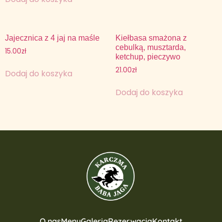
Jajecznica z 4 jaj na maśle
Kiełbasa smażona z
cebulką, musztarda,
15.00
zł
ketchup, pieczywo
21.00
zł
Dodaj do koszyka
Dodaj do koszyka
O nas
Menu
Galeria
Rezerwacja
Kontakt