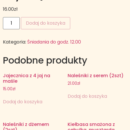
16.00
zł
Dodaj do koszyka
Kategoria:
Śniadania do godz. 12.00
Podobne produkty
Jajecznica z 4 jaj na
Naleśniki z serem (2szt)
maśle
21.00
zł
15.00
zł
Dodaj do koszyka
Dodaj do koszyka
Naleśniki z dżemem
Kiełbasa smażona z
(2szt)
cebulką, musztarda,