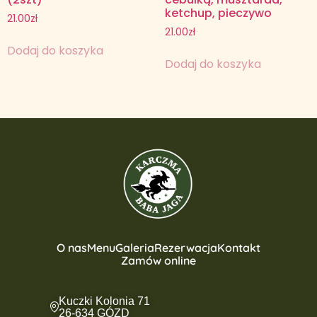
ketchup, pieczywo
21.00
zł
21.00
zł
Dodaj do koszyka
Dodaj do koszyka
O nas
Menu
Galeria
Rezerwacja
Kontakt
Zamów online
Kuczki Kolonia 71
26-634 GÓZD