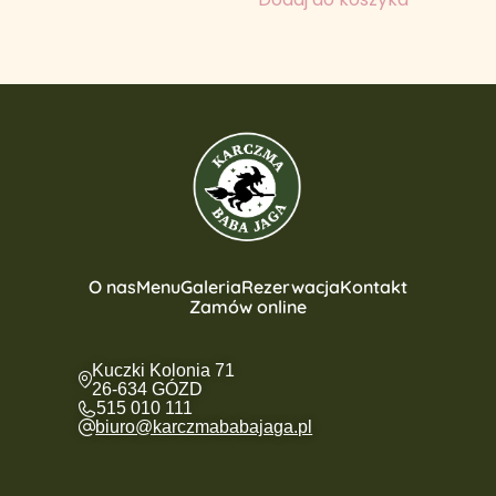
O nas
Menu
Galeria
Rezerwacja
Kontakt
Zamów online
Kuczki Kolonia 71
26-634 GÓZD
515 010 111
biuro@karczmababajaga.pl