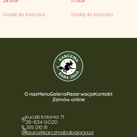
24.00
zł
17.00
zł
Dodaj do koszyka
Dodaj do koszyka
O nas
Menu
Galeria
Rezerwacja
Kontakt
Zamów online
Kuczki Kolonia 71
26-634 GÓZD
515 010 111
biuro@karczmababajaga.pl