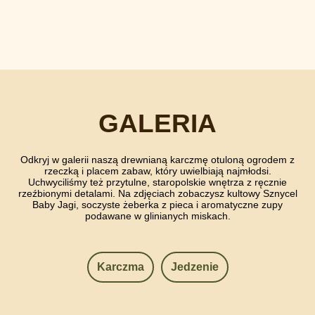
GALERIA
Odkryj w galerii naszą drewnianą karczmę otuloną ogrodem z
rzeczką i placem zabaw, który uwielbiają najmłodsi.
Uchwyciliśmy też przytulne, staropolskie wnętrza z ręcznie
rzeźbionymi detalami. Na zdjęciach zobaczysz kultowy Sznycel
Baby Jagi, soczyste żeberka z pieca i aromatyczne zupy
podawane w glinianych miskach.
Karczma
Jedzenie