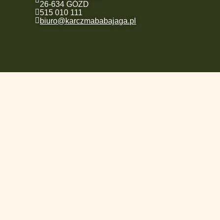
26-634 GÓZD
515 010 111
biuro@karczmababajaga.pl