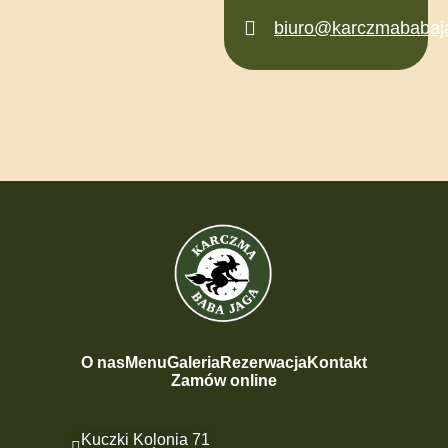
biuro@karczmababaja
O nas
Menu
Galeria
Rezerwacja
Kontakt
Zamów online
Kuczki Kolonia 71