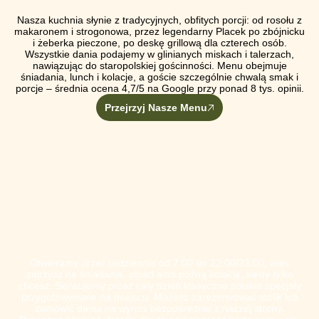
Nasza kuchnia słynie z tradycyjnych, obfitych porcji: od rosołu z
makaronem i strogonowa, przez legendarny Placek po zbójnicku
i żeberka pieczone, po deskę grillową dla czterech osób.
Wszystkie dania podajemy w glinianych miskach i talerzach,
nawiązując do staropolskiej gościnności. Menu obejmuje
śniadania, lunch i kolacje, a goście szczególnie chwalą smak i
porcje – średnia ocena 4,7/5 na Google przy ponad 8 tys. opinii.
Przejrzyj Nasze Menu
CO NAS WYRÓŻNIA
Otwieramy drzwi codziennie od 7:00 do 22:00/23:00, więc
zajrzysz na śniadanie, obiad albo późną kolację, kiedy tylko
chcesz. Serwujemy przez cały dzień klasyczne polskie specjały
przygotowywane na miejscu. Możesz zarezerwować stolik lub
zamówić dania na wynos bezpośrednio z naszej strony.