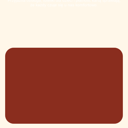
Przyjazna obsługa, foteliki dla dzieci i płatność kartą sprawiają,
że każdy czuje się u nas komfortowo.