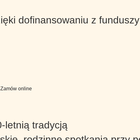
ięki dofinansowaniu z funduszy
Zamów online
letnią tradycją
kie, rodzinne spotkania przy p