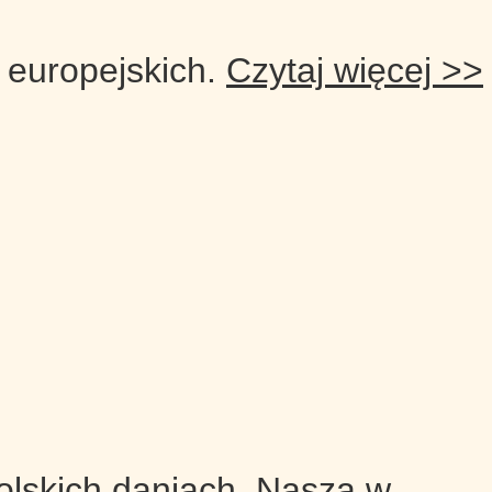
 europejskich.
Czytaj więcej >>​
olskich daniach. Nasza w