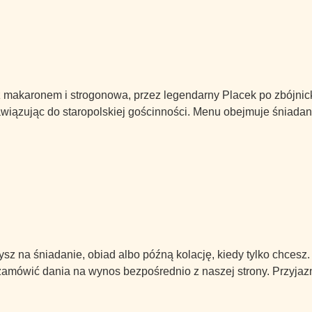
u z makaronem i strogonowa, przez legendarny Placek po zbójnic
wiązując do staropolskiej gościnności. Menu obejmuje śniadania
ysz na śniadanie, obiad albo późną kolację, kiedy tylko chcesz
ówić dania na wynos bezpośrednio z naszej strony. Przyjazna ob