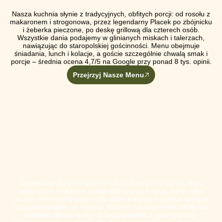
Nasza kuchnia słynie z tradycyjnych, obfitych porcji: od rosołu z
makaronem i strogonowa, przez legendarny Placek po zbójnicku
i żeberka pieczone, po deskę grillową dla czterech osób.
Wszystkie dania podajemy w glinianych miskach i talerzach,
nawiązując do staropolskiej gościnności. Menu obejmuje
śniadania, lunch i kolacje, a goście szczególnie chwalą smak i
porcje – średnia ocena 4,7/5 na Google przy ponad 8 tys. opinii.
Przejrzyj Nasze Menu
CO NAS WYRÓŻNIA
Otwieramy drzwi codziennie od 7:00 do 22:00/23:00, więc
zajrzysz na śniadanie, obiad albo późną kolację, kiedy tylko
chcesz. Serwujemy przez cały dzień klasyczne polskie specjały
przygotowywane na miejscu. Możesz zarezerwować stolik lub
zamówić dania na wynos bezpośrednio z naszej strony.