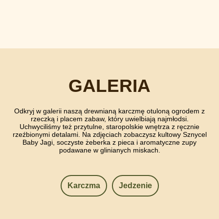
GALERIA
Odkryj w galerii naszą drewnianą karczmę otuloną ogrodem z
rzeczką i placem zabaw, który uwielbiają najmłodsi.
Uchwyciliśmy też przytulne, staropolskie wnętrza z ręcznie
rzeźbionymi detalami. Na zdjęciach zobaczysz kultowy Sznycel
Baby Jagi, soczyste żeberka z pieca i aromatyczne zupy
podawane w glinianych miskach.
Karczma
Jedzenie