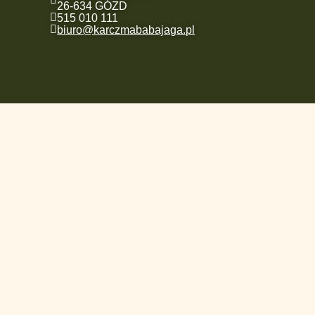
26-634 GÓZD
515 010 111
biuro@karczmababajaga.pl