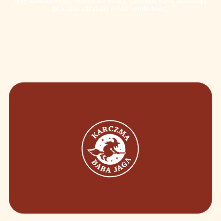
Przyjazna obsługa, foteliki dla dzieci i płatność kartą sprawiają,
że każdy czuje się u nas komfortowo.