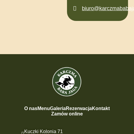
biuro@karczmababaja
O nas
Menu
Galeria
Rezerwacja
Kontakt
Zamów online
Kuczki Kolonia 71