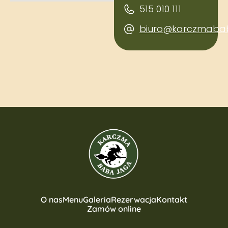
515 010 111
biuro@karczmabab
O nas
Menu
Galeria
Rezerwacja
Kontakt
Zamów online