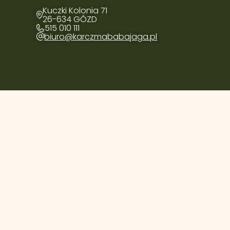
Kuczki Kolonia 71
26-634 GÓZD
515 010 111
biuro@karczmababajaga.pl