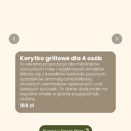
Korytko grillowe dla 4 osób
To idealna propozycja dla miłośników
soczystych mięs i wyjątkowych smaków.
Składa się z kawałków karkówki, pysznych
szaszłyków, aromatycznej kiełbasy,
złocistych ziemniaków opiekanych oraz
świeżych surówek. To danie doskonałe na
wspólne chwile w gronie przyjaciół lub
rodziny.
169 zł
Przejrzyj Nasze Menu