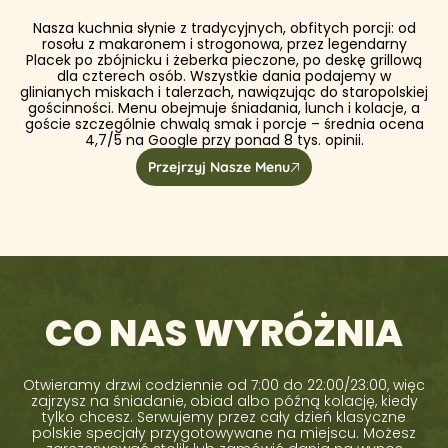
Nasza kuchnia słynie z tradycyjnych, obfitych porcji: od
rosołu z makaronem i strogonowa, przez legendarny
Placek po zbójnicku i żeberka pieczone, po deskę grillową
dla czterech osób. Wszystkie dania podajemy w
glinianych miskach i talerzach, nawiązując do staropolskiej
gościnności. Menu obejmuje śniadania, lunch i kolacje, a
goście szczególnie chwalą smak i porcje – średnia ocena
4,7/5 na Google przy ponad 8 tys. opinii.
Przejrzyj Nasze Menu
CO NAS WYRÓŻNIA
Otwieramy drzwi codziennie od 7:00 do 22:00/23:00, więc
zajrzysz na śniadanie, obiad albo późną kolację, kiedy
tylko chcesz. Serwujemy przez cały dzień klasyczne
polskie specjały przygotowywane na miejscu. Możesz