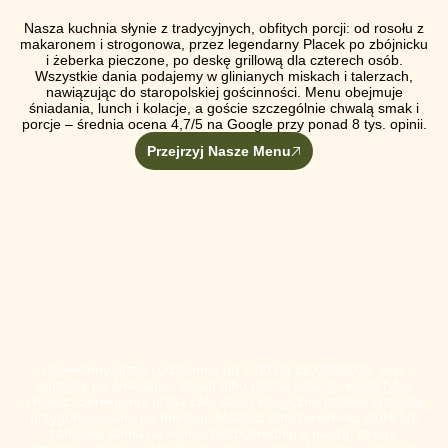
Nasza kuchnia słynie z tradycyjnych, obfitych porcji: od rosołu z
makaronem i strogonowa, przez legendarny Placek po zbójnicku
i żeberka pieczone, po deskę grillową dla czterech osób.
Wszystkie dania podajemy w glinianych miskach i talerzach,
nawiązując do staropolskiej gościnności. Menu obejmuje
śniadania, lunch i kolacje, a goście szczególnie chwalą smak i
porcje – średnia ocena 4,7/5 na Google przy ponad 8 tys. opinii.
Przejrzyj Nasze Menu
CO NAS WYRÓŻNIA
Otwieramy drzwi codziennie od 7:00 do 22:00/23:00, więc
zajrzysz na śniadanie, obiad albo późną kolację, kiedy tylko
chcesz. Serwujemy przez cały dzień klasyczne polskie specjały
przygotowywane na miejscu. Możesz zarezerwować stolik lub
zamówić dania na wynos bezpośrednio z naszej strony.