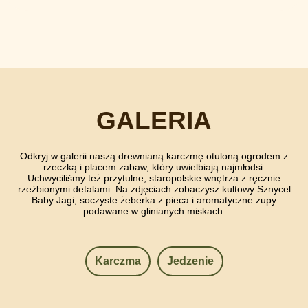
GALERIA
Odkryj w galerii naszą drewnianą karczmę otuloną ogrodem z
rzeczką i placem zabaw, który uwielbiają najmłodsi.
Uchwyciliśmy też przytulne, staropolskie wnętrza z ręcznie
rzeźbionymi detalami. Na zdjęciach zobaczysz kultowy Sznycel
Baby Jagi, soczyste żeberka z pieca i aromatyczne zupy
podawane w glinianych miskach.
Karczma
Jedzenie