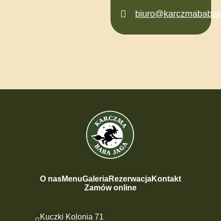
biuro@karczmababaja
O nas
Menu
Galeria
Rezerwacja
Kontakt
Zamów online
Kuczki Kolonia 71