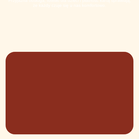
Przyjazna obsługa, foteliki dla dzieci i płatność kartą sprawiają,
że każdy czuje się u nas komfortowo.