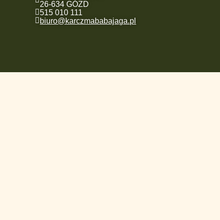
26-634 GÓZD
515 010 111
biuro@karczmababajaga.pl